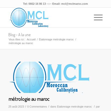
Tel: 0662-16 86 13 --:-- Email: mcl@mclmaroc.com
Blog - A la une
Vous êtes ici :
Accueil
/
Etalonnage metrologie maroc
/
métrologie au maroc
métrologie au maroc
/
/
/
25 août 2023
0 Commentaires
dans
Etalonnage metrologie maroc
par